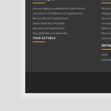
Les avantages du professionnel hypothécaire
Accueil
Les Coûts D’un Professionnel Hypothécaire
Préappr
Renouvellement hypothécaire
Taux Fix
Valeur Nette de la Propriété
Compren
Assurance vie Hypothécaire
Détermi
Pour présenter une demande
Payer V
TAUX ACTUELS
Solutio
REFI
CHIP
Calcula