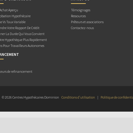
 Achat Aperçu
Témoignages
obation Hypothécaire
Ressources
e Vs Taux Variable
Prêteurs et associations
dre Votre Rapport De Crédit
Contactez-nous
ner La Durée Qui Vous Convient
otre Hypothèque Plus Rapidement
ns Pour Travailleurs Autonomes
NANCEMENT
teurs de refinancement
© 2026 Centres Hypothécaires Dominion
Conditions d’utilisation
|
Politique de confidenti