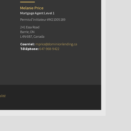
Melanie Price
Mortgage Agent Level 1
Permis d’initiateur #M21005189
241 Essa Road
Barrie, ON
L4N 6B7, Canada
Courriel:
mprice@dominionlending.ca
Téléphone:
647-968-9422
alité