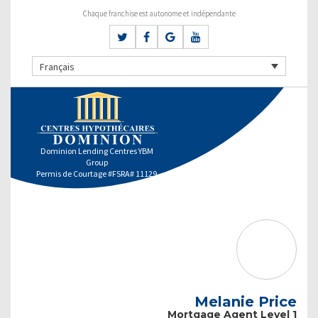
Chaque franchise est autonome et indépendante
Français
Dominion Lending Centres YBM
Group
Permis de Courtage #FSRA# 11129
Melanie Price
Mortgage Agent Level 1