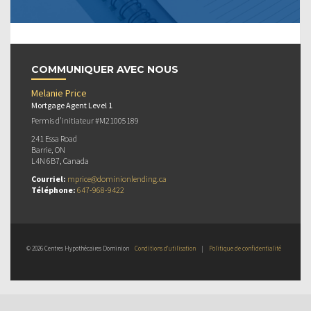
COMMUNIQUER AVEC NOUS
Melanie Price
Mortgage Agent Level 1
Permis d’initiateur #M21005189
241 Essa Road
Barrie, ON
L4N 6B7, Canada
Courriel:
mprice@dominionlending.ca
Téléphone:
647-968-9422
© 2026 Centres Hypothécaires Dominion
Conditions d’utilisation
|
Politique de confidentialité