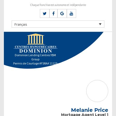
Chaque franchise est autonome et indépendante
Français
Dominion Lending Centres YBM
Group
Permis de Courtage #FSRA# 11129
Melanie Price
Mortgage Agent Level 1