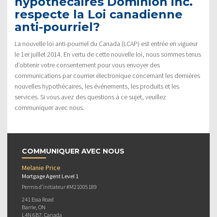
hypothécaires Dominion inc.
respecte la Loi canadienne
anti-pourriel?
La nouvelle loi anti-pourriel du Canada (LCAP) est entrée en vigueur
le 1er juillet 2014. En vertu de cette nouvelle loi, nous sommes tenus
d’obtenir votre consentement pour vous envoyer des
communications par courrier électronique concernant les dernières
nouvelles hypothécaires, les événements, les produits et les
services. Si vous avez des questions à ce sujet, veuillez
communiquer avec nous.
COMMUNIQUER AVEC NOUS
Melanie Price
Mortgage Agent Level 1
Permis d’initiateur #M21005189
241 Essa Road
Barrie, ON
L4N 6B7, Canada