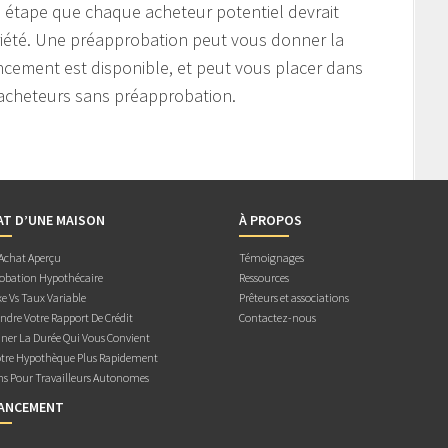
 étape que chaque acheteur potentiel devrait
riété. Une préapprobation peut vous donner la
ancement est disponible, et peut vous placer dans
 acheteurs sans préapprobation.
AT D’UNE MAISON
À PROPOS
 Achat Aperçu
Témoignages
obation Hypothécaire
Ressources
e Vs Taux Variable
Prêteurs et associations
dre Votre Rapport De Crédit
Contactez-nous
ner La Durée Qui Vous Convient
otre Hypothèque Plus Rapidement
ns Pour Travailleurs Autonomes
NANCEMENT