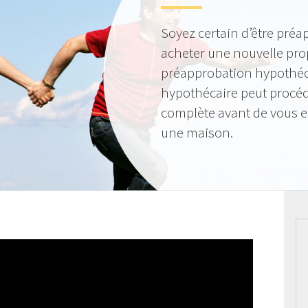
Soyez certain d’être préa
acheter une nouvelle pro
préapprobation hypothéca
hypothécaire peut procéde
complète avant de vous 
une maison.