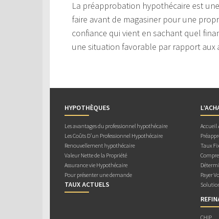
La préapprobation hypothécaire est une
faire avant de magasiner pour une prop
confiance qui vient en sachant quel fin
une situation favorable par rapport aux
HYPOTHÈQUES
L’ACH
Les avantages du professionnel hypothécaire
Accueil
Les Coûts D’un Professionnel Hypothécaire
Préappr
Renouvellement hypothécaire
Taux Fix
Valeur Nette de la Propriété
Compren
Assurance vie Hypothécaire
Détermi
Pour présenter une demande
Payer V
TAUX ACTUELS
Solutio
REFI
CHIP