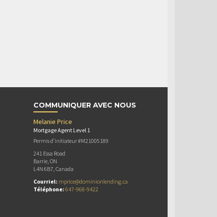
COMMUNIQUER AVEC NOUS
Melanie Price
Mortgage Agent Level 1
Permis d’initiateur #M21005189
241 Essa Road
Barrie, ON
L4N 6B7, Canada
Courriel:
mprice@dominionlending.ca
Téléphone:
647-968-9422