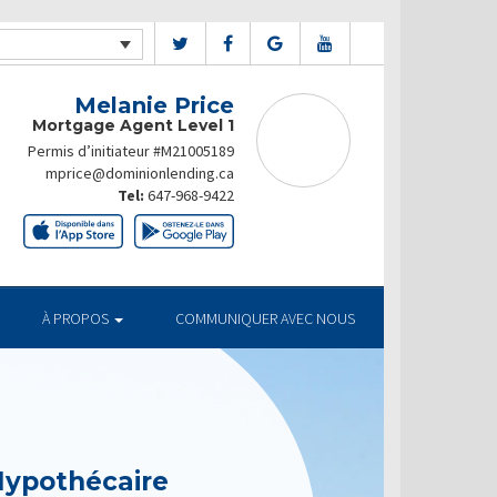
Melanie Price
Mortgage Agent Level 1
Permis d’initiateur #M21005189
mprice@dominionlending.ca
Tel:
647-968-9422
À PROPOS
COMMUNIQUER AVEC NOUS
Hypothécaire