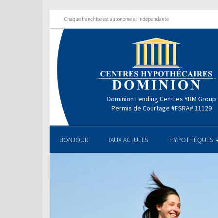
Chaque franchise est autonome et indépendante
Dominion Lending Centres YBM Group
Permis de Courtage #FSRA# 11129
BONJOUR
TAUX ACTUELS
HYPOTHÈQUES